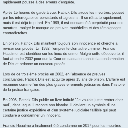
rapidement pousse à des erreurs d'enquête.
Après 15 heures de garde à vue, Patrick Dils avoue les meurtres, poussé
par les interrogatoires persistants et agressifs. Il se rétracte rapidement,
mais il est déjà trop tard. En 1989, il est condamné à perpétuité pour ces
meurtres, malgré le manque de preuves matérielles et des témoignages
contradictoires.
En prison, Patrick Dils maintient toujours son innocence et cherche à
réviser son procès. En 1992, l'empreinte d'un autre criminel, Francis
Heaulme, est identifiée sur les lieux du crime. Malgré cette découverte, il
faut attendre 2002 pour que la Cour de cassation annule la condamnation
de Dils et ordonne un nouveau procès.
Lors de ce troisième procès en 2002, en l'absence de preuves
concluantes, Patrick Dils est acquitté après 15 ans de prison. L'affaire est
reconnue comme l'un des plus graves errements judiciaires dans l'histoire
de la justice française.
En 2003, Patrick Dils publie un livre intitulé "Je voulais juste rentrer chez
moi", dans lequel il raconte son histoire. Il devient un symbole d'une
certaine justice expéditive et d'un système judiciaire faillible qui peut
conduire à condamner un innocent.
Francis Heaulme a finalement été condamné en 2017 pour les meurtres