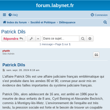
forum.labynet.fr
FAQ
Connexion
R
Index du forum
Société et Politique
Délinquance
e
Patrick Dils
c
Rechercher
Recherche 
Répondre
h
1 message • Page
1
sur
1
e
phpbb
r
Site Admin
c
h
Patrick Dils
e
M
sam. sept. 28, 2024 8:18 am
e
r
s
L'affaire Patrick Dils est une affaire judiciaire français emblématique qui
s
s'est produite dans les années 80 et 90, connue pour avoir mis en
a
g
évidence des failles importantes du système judiciaire français.
e
Patrick Dils, alors adolescent de 16 ans, est arrêté en 1986 pour le
meurtre de deux enfants de 8 ans, Cyril Beining et Alexandre Beckrich,
commis à Montigny-lès-Metz. L'environnement de l'enquête est très
tendu, la pression sociale est forte et le besoin de trouver un coupable