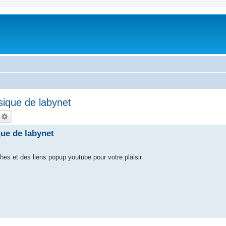
usique de labynet
echercher
Recherche avancée
que de labynet
es et des liens popup youtube pour votre plaisir