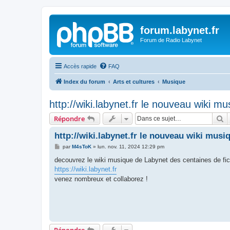
forum.labynet.fr
Forum de Radio Labynet
Accès rapide
FAQ
Index du forum
Arts et cultures
Musique
http://wiki.labynet.fr le nouveau wiki m
R
Répondre
http://wiki.labynet.fr le nouveau wiki musi
M
par
M4sToK
»
lun. nov. 11, 2024 12:29 pm
e
s
decouvrez le wiki musique de Labynet des centaines de fich
s
https://wiki.labynet.fr
a
g
venez nombreux et collaborez !
e
Répondre