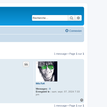
Rechercher
Recherche avancé
Connexion
1 message • Page
1
sur
1
M4sToK
Messages :
9
Enregistré le :
sam. sept. 07, 2024 7:33
pm
H
a
1 message • Page
1
sur
1
u